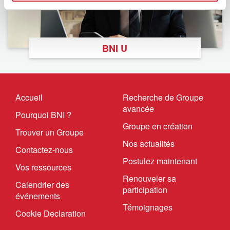
BNI U
Accueil
Recherche de Groupe
avancée
Pourquoi BNI ?
Groupe en création
Trouver un Groupe
Nos actualités
Contactez-nous
Postulez maintenant
Vos ressources
Renouveler sa
Calendrier des
participation
événements
Témoignages
Cookie Declaration