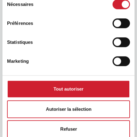
Nécessaires
BNI Podcast
du
consentement
Préférences
Statistiques
Marketing
BNI Foundation
Tout autoriser
Autoriser la sélection
Refuser